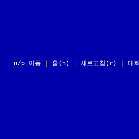
n/p 이동
|
홈(h)
|
새로고침(r)
|
대화