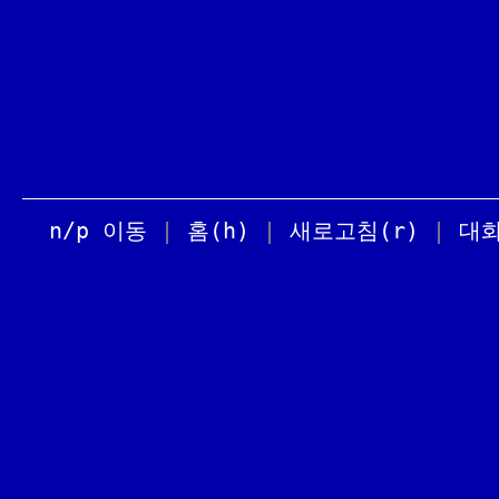
n/p 이동
|
홈(h)
|
새로고침(r)
|
대화