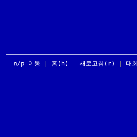
n/p 이동
|
홈(h)
|
새로고침(r)
|
대화