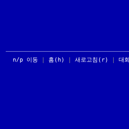
n/p 이동
|
홈(h)
|
새로고침(r)
|
대화