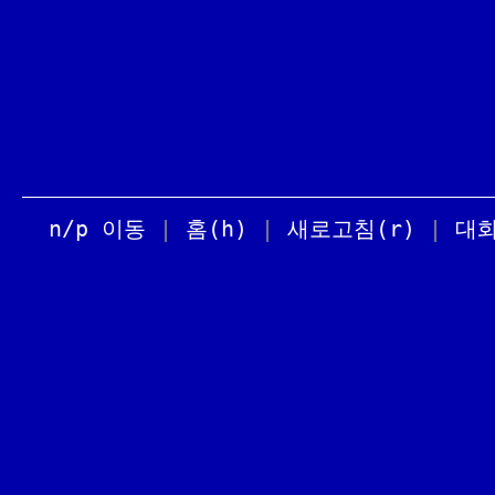
n/p 이동
|
홈(h)
|
새로고침(r)
|
대화