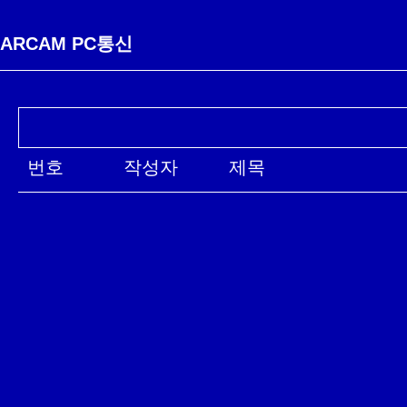
ARCAM PC통신
번호
작성자
제목